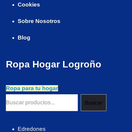
Cookies
ş
|
|
|
Sobre Nosotros
|
Blog
Ropa Hogar Logroño
Ropa para tu hogar
Buscar
Edredones