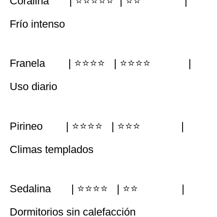
Coralina | ⭐⭐⭐⭐⭐ | ⭐⭐ |
Frío intenso
Franela | ⭐⭐⭐⭐ | ⭐⭐⭐⭐ |
Uso diario
Pirineo | ⭐⭐⭐⭐ | ⭐⭐⭐ |
Climas templados
Sedalina | ⭐⭐⭐⭐ | ⭐⭐ |
Dormitorios sin calefacción