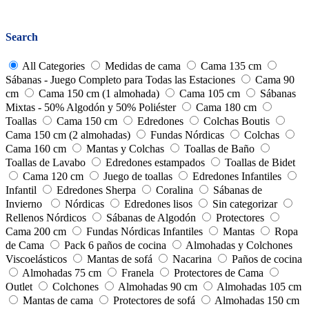
to
Close
top
Search
All Categories
Medidas de cama
Cama 135 cm
Sábanas - Juego Completo para Todas las Estaciones
Cama 90
cm
Cama 150 cm (1 almohada)
Cama 105 cm
Sábanas
Mixtas - 50% Algodón y 50% Poliéster
Cama 180 cm
Toallas
Cama 150 cm
Edredones
Colchas Boutis
Cama 150 cm (2 almohadas)
Fundas Nórdicas
Colchas
Cama 160 cm
Mantas y Colchas
Toallas de Baño
Toallas de Lavabo
Edredones estampados
Toallas de Bidet
Cama 120 cm
Juego de toallas
Edredones Infantiles
Infantil
Edredones Sherpa
Coralina
Sábanas de
Invierno
Nórdicas
Edredones lisos
Sin categorizar
Rellenos Nórdicos
Sábanas de Algodón
Protectores
Cama 200 cm
Fundas Nórdicas Infantiles
Mantas
Ropa
de Cama
Pack 6 paños de cocina
Almohadas y Colchones
Viscoelásticos
Mantas de sofá
Nacarina
Paños de cocina
Almohadas 75 cm
Franela
Protectores de Cama
Outlet
Colchones
Almohadas 90 cm
Almohadas 105 cm
Mantas de cama
Protectores de sofá
Almohadas 150 cm