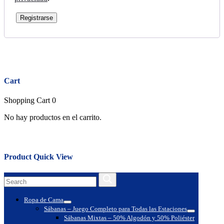
Registrarse
Close
Cart
Shopping Cart
0
No hay productos en el carrito.
Close
Product Quick View
Search
Search
for:
Ropa de Cama
Toggle
Sábanas – Juego Completo para Todas las Estaciones
Toggle
Sábanas Mixtas – 50% Algodón y 50% Poliéster