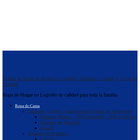
Tienda de Ropa de Hogar en Logroño: Sábanas, Colchas y Textil de
Calidad
Ropa de Hogar en Logroño de calidad para toda la familia.
Ropa de Cama
Sábanas – Juego Completo para Todas las Estaciones
Sábanas Mixtas – 50% Algodón y 50% Poliéster
Sábanas de Algodón
Infantil
Sábanas de Invierno
Franela