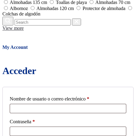
Almohadas 135 cm
Toallas de playa
Almohadas 70 cm
Albornoz
Almohadas 120 cm
Protector de almohada
Colchas de algodón
Search
Reset
View more
Close
My Account
Acceder
Obligatorio
Nombre de usuario o correo electrónico
*
Obligatorio
Contraseña
*