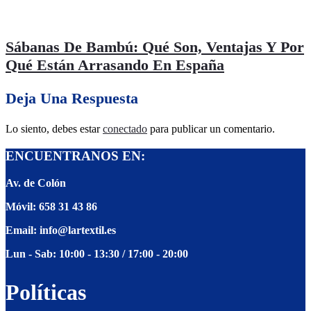
Sábanas De Bambú: Qué Son, Ventajas Y Por
Qué Están Arrasando En España
Deja Una Respuesta
Lo siento, debes estar
conectado
para publicar un comentario.
şans
vidobet
vidobet
vidobet
vidobet
casinolevant
casinolevant
casinolevant
vidobet
şans
casinolevant
casino
şans
casino
casino
casino
boostaro
casinolevant
şans
casinolevant
şanscasino
vidobet
vidobet
levant
gorabet
galyabet
gorabet
gorabet
gorabet
vidobet
galyabet
gorabet
gorabet
ENCUENTRANOS EN:
casino
|
|
güncel
giriş
|
|
|
giriş
casino
giriş
şans
casino
levant
şans
şans
|
giriş
casino
giriş
|
|
giriş
casino
|
|
|
|
|
giriş
|
|
|
giriş
|
|
|
|
|
giriş
|
|
|
|
giriş
|
|
|
|
Av. de Colón
|
|
|
Móvil: 658 31 43 86
Email: info@lartextil.es
Lun - Sab: 10:00 - 13:30 / 17:00 - 20:00
Políticas