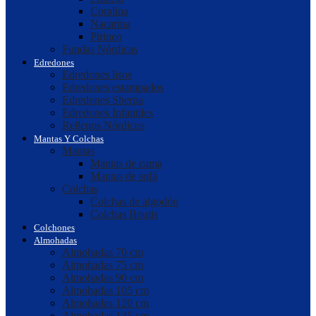
Coralina
Nacarina
Pirineo
Fundas Nórdicas
Edredones
Edredones lisos
Edredones estampados
Edredones Sherpa
Edredones Infantiles
Rellenos Nórdicos
Mantas Y Colchas
Mantas
Mantas de cama
Mantas de sofá
Colchas
Colchas de algodón
Colchas Boutis
Colchones
Almohadas
Almohadas 70 cm
Almohadas 75 cm
Almohadas 90 cm
Almohadas 105 cm
Almohadas 120 cm
Almohadas 135 cm