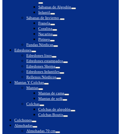
Toggle
Sábanas de Algodón
Toggle
Infantil
Toggle
Sábanas de Invierno
Toggle
Franela
Toggle
Coralina
Toggle
Nacarina
Toggle
Pirineo
Toggle
Fundas Nórdicas
Toggle
Edredones
Toggle
Edredones lisos
Toggle
Edredones estampados
Toggle
Edredones Sherpa
Toggle
Edredones Infantiles
Toggle
Rellenos Nórdicos
Toggle
Mantas Y Colchas
Toggle
Mantas
Toggle
Mantas de cama
Toggle
Mantas de sofá
Toggle
Colchas
Toggle
Colchas de algodón
Toggle
Colchas Boutis
Toggle
Colchones
Toggle
Almohadas
Toggle
Almohadas 70 cm