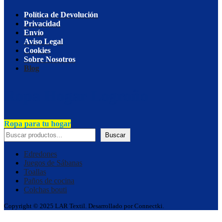
Política de Devolución
Privacidad
Envío
Aviso Legal
Cookies
Sobre Nosotros
Blog
Ropa Hogar Logroño
Ropa para tu hogar
Buscar
Edredones
Juegos de Sábanas
Toallas
Paños de cocina
Colchas bouti
Copyright © 2025 LAR Textil. Desarrollado por Connectki.
Go