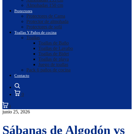
Almohadas 150 cm
Protectores
Protectores de Cama
Protector de almohada
Protectores de sofá
Toallas Y Paños de cocina
Toallas
Toallas de Baño
Toallas de Lavabo
Toallas de Bidet
Toallas de playa
Juego de toallas
Pack 6 paños de cocina
Contacto
Search
0
0
junio 25, 2026
Sábanas de Algodón vs