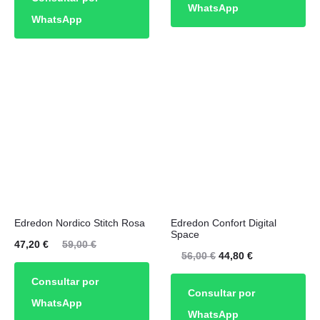
ual
original
WhatsApp
es:
era:
WhatsApp
es:
era:
47,20 €.
59,00 €.
00 €.
60,00 €.
Este
Edredon Nordico Stitch Rosa
Edredon Confort Digital
producto
Space
El
El
47,20
€
59,00
€
tiene
El
El
56,00
€
44,80
€
cio
precio
múltiples
precio
precio
Consultar por
ual
original
Consultar por
variantes.
original
actual
WhatsApp
es:
era:
WhatsApp
Las
era:
es: