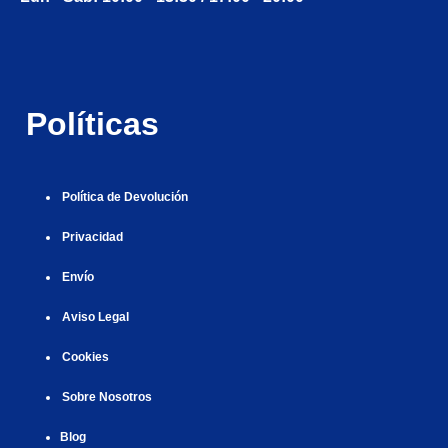
i
r
ş
r
ş
r
|
r
i
|
i
|
i
i
ş
ş
ş
ş
|
|
|
Políticas
|
Política de Devolución
Privacidad
Envío
Aviso Legal
Cookies
Sobre Nosotros
Blog