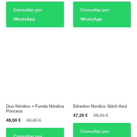
cio
precio
precio
precio
Consultar por
Consultar por
ual
original
actual
original
WhatsApp
WhatsApp
es:
era:
es:
era:
00 €.
60,00 €.
48,00 €.
60,00 €.
Duo Nórdico + Funda Nórdica
Edredon Nordico Stitch Azul
Princess
El
El
47,20
€
59,00
€
El
El
48,00
€
60,00
€
precio
precio
cio
precio
Consultar por
actual
original
Consultar por