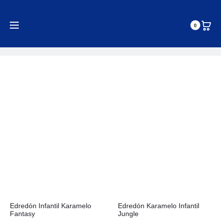
Edredones Infantiles
0
Inicio
Edredones
Edredones Infantiles
Edredón Infantil Karamelo
Edredón Karamelo Infantil
Fantasy
Jungle