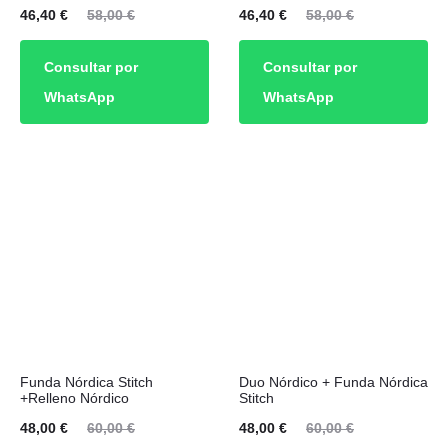
El
El
El
El
46,40
€
58,00
€
46,40
€
58,00
€
cio
precio
precio
precio
Consultar por
Consultar por
ual
original
actual
original
WhatsApp
WhatsApp
es:
era:
es:
era:
40 €.
58,00 €.
46,40 €.
58,00 €.
Funda Nórdica Stitch
Duo Nórdico + Funda Nórdica
+Relleno Nórdico
Stitch
El
El
El
El
48,00
€
60,00
€
48,00
€
60,00
€