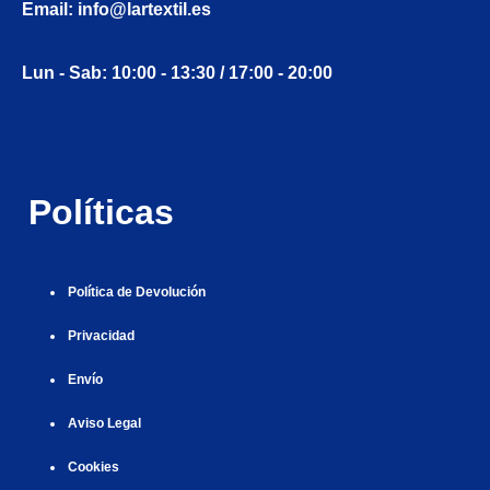
Email: info@lartextil.es
l
|
|
|
|
|
g
r
|
g
r
g
|
|
|
n
g
g
i
i
i
i
i
g
Lun - Sab: 10:00 - 13:30 / 17:00 - 20:00
i
r
ş
r
ş
r
|
r
i
|
i
|
i
i
ş
ş
ş
ş
|
|
|
Políticas
|
Política de Devolución
Privacidad
Envío
Aviso Legal
Cookies