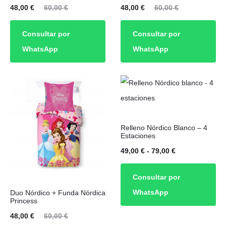
El
El
El
El
48,00
€
60,00
€
48,00
€
60,00
€
cio
precio
precio
precio
Consultar por
Consultar por
ual
original
actual
original
WhatsApp
WhatsApp
es:
era:
es:
era:
00 €.
60,00 €.
48,00 €.
60,00 €.
Este
Relleno Nórdico Blanco – 4
producto
Estaciones
tiene
Rango
49,00
€
-
79,00
€
múltiples
de
Consultar por
variantes.
precios:
WhatsApp
Duo Nórdico + Funda Nórdica
Las
desde
Princess
opciones
49,00 €
El
El
48,00
€
60,00
€
se