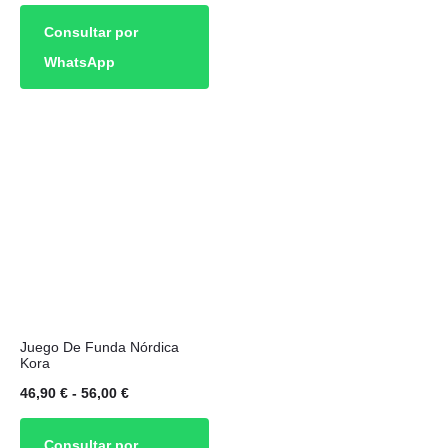
hasta
cio
precio
pueden
79,00 €
Consultar por
ual
original
elegir
WhatsApp
es:
era:
en
00 €.
60,00 €.
la
página
de
producto
Este
Juego De Funda Nórdica
producto
Kora
tiene
Rango
46,90
€
-
56,00
€
múltiples
de
Consultar por