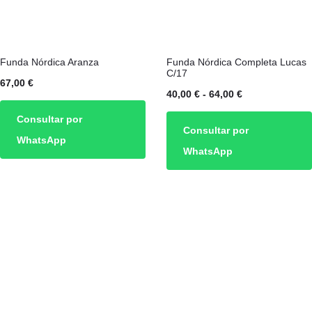
Este
Funda Nórdica Aranza
Funda Nórdica Completa Lucas
producto
C/17
67,00
€
tiene
Rango
40,00
€
-
64,00
€
múltiples
de
Consultar por
Consultar por
variantes.
precios:
WhatsApp
WhatsApp
Las
desde
opciones
40,00 €
se
hasta
pueden
64,00 €
elegir
en
la
página