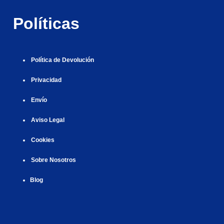
r
i
|
i
|
i
Políticas
i
ş
ş
ş
ş
|
|
|
|
Política de Devolución
Privacidad
Envío
Aviso Legal
Cookies
Sobre Nosotros
Blog