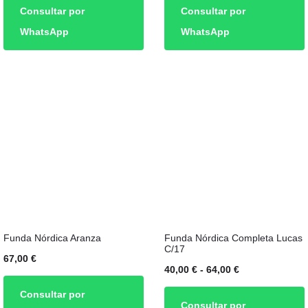
Consultar por
Consultar por
l
original
actual
original
WhatsApp
WhatsApp
:
era:
es:
era:
€.
60,00 €.
48,00 €.
60,00 €.
Este
Funda Nórdica Aranza
Funda Nórdica Completa Lucas
producto
C/17
67,00
€
tiene
Rango
40,00
€
-
64,00
€
múltiples
de
Consultar por
Consultar por