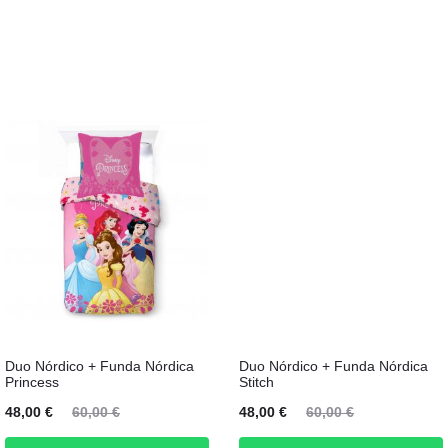
Duo Nórdico + Funda Nórdica
Duo Nórdico + Funda Nórdica
Princess
Stitch
l
El
El
El
48,00
€
60,00
€
48,00
€
60,00
€
o
precio
precio
precio