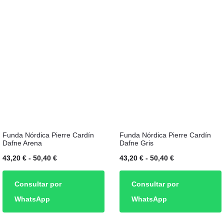
opciones
opciones
26,40 €
26,40 €
se
se
hasta
hasta
pueden
pueden
28,00 €
28,00 €
elegir
elegir
en
en
la
la
página
página
de
de
producto
producto
Este
Este
Funda Nórdica Pierre Cardín
Funda Nórdica Pierre Cardín
producto
producto
Dafne Arena
Dafne Gris
tiene
tiene
Rango
Rango
43,20
€
-
50,40
€
43,20
€
-
50,40
€
múltiples
múltiples
de
de
Consultar por
Consultar por
variantes.
variantes.
precios:
precios:
WhatsApp
WhatsApp
Las
Las
desde
desde
opciones
opciones
43,20 €
43,20 €