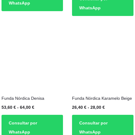
variantes.
precios:
WhatsApp
WhatsApp
Las
desde
opciones
40,00 €
se
hasta
pueden
64,00 €
elegir
en
la
página
de
producto
Este
Este
Funda Nórdica Denisa
Funda Nórdica Karamelo Beige
producto
producto
Rango
Rango
53,60
€
-
64,00
€
26,40
€
-
28,00
€
tiene
tiene
de
de
múltiples
múltiples
Consultar por
Consultar por
precios:
precios:
variantes.
variantes.
WhatsApp
WhatsApp
desde
desde