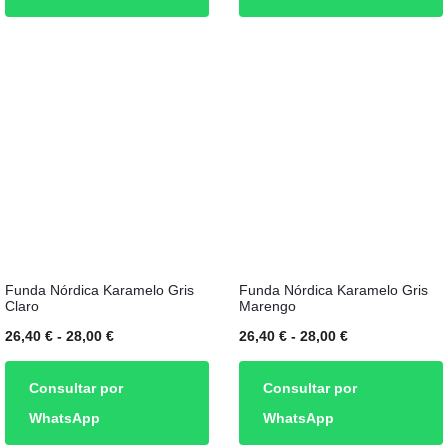
Las
Las
53,60 €
26,40 €
opciones
opciones
hasta
hasta
se
se
64,00 €
28,00 €
pueden
pueden
elegir
elegir
en
en
la
la
página
página
de
de
Este
Este
producto
producto
Funda Nórdica Karamelo Gris
Funda Nórdica Karamelo Gris
producto
producto
Claro
Marengo
tiene
tiene
Rango
Rango
26,40
€
-
28,00
€
26,40
€
-
28,00
€
múltiples
múltiples
de
de
Consultar por
Consultar por
variantes.
variantes.
precios:
precios:
WhatsApp
WhatsApp
Las
Las
desde
desde