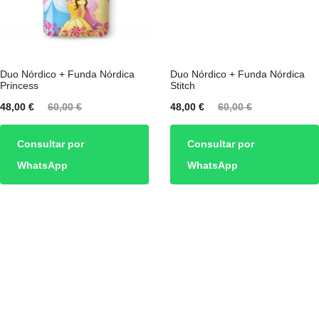
Duo Nórdico + Funda Nórdica
Duo Nórdico + Funda Nórdica
Princess
Stitch
l
El
El
El
48,00
€
60,00
€
48,00
€
60,00
€
o
precio
precio
precio
Consultar por
Consultar por
l
original
actual
original
WhatsApp
WhatsApp
:
era:
es:
era:
.
60,00 €.
48,00 €.
60,00 €.