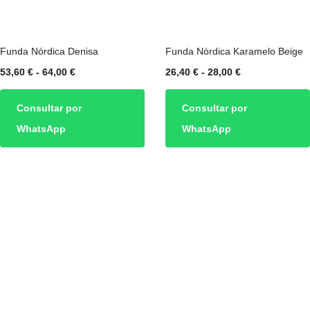
de
producto
Este
Este
Funda Nórdica Denisa
Funda Nórdica Karamelo Beige
producto
producto
Rango
Rango
53,60
€
-
64,00
€
26,40
€
-
28,00
€
tiene
tiene
de
de
múltiples
múltiples
Consultar por
Consultar por
precios:
precios:
variantes.
variantes.
WhatsApp
WhatsApp
desde
desde
Las
Las
53,60 €
26,40 €
opciones
opciones
hasta
hasta
se
se
64,00 €
28,00 €
pueden
pueden
elegir
elegir
en
en
la
la
página
página