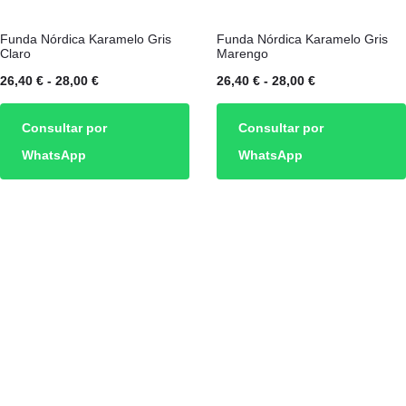
de
de
Este
Este
producto
producto
Funda Nórdica Karamelo Gris
Funda Nórdica Karamelo Gris
producto
producto
Claro
Marengo
tiene
tiene
Rango
Rango
26,40
€
-
28,00
€
26,40
€
-
28,00
€
múltiples
múltiples
de
de
Consultar por
Consultar por
variantes.
variantes.
precios:
precios:
WhatsApp
WhatsApp
Las
Las
desde
desde
opciones
opciones
26,40 €
26,40 €
se
se
hasta
hasta
pueden
pueden
28,00 €
28,00 €
elegir
elegir
en
en
la
la
página
página
de
de
producto
producto