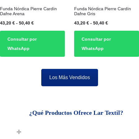
Este
Este
Funda Nórdica Pierre Cardín
Funda Nórdica Pierre Cardín
producto
producto
Dafne Arena
Dafne Gris
tiene
tiene
Rango
Rango
43,20
€
-
50,40
€
43,20
€
-
50,40
€
múltiples
múltiples
de
de
Consultar por
Consultar por
variantes.
variantes.
precios:
precios:
WhatsApp
WhatsApp
Las
Las
desde
desde
opciones
opciones
43,20 €
43,20 €
se
se
hasta
hasta
Los Más Vendidos
pueden
pueden
50,40 €
50,40 €
elegir
elegir
en
en
la
la
¿Qué Productos Ofrece Lar Textil?
página
página
de
de
producto
producto