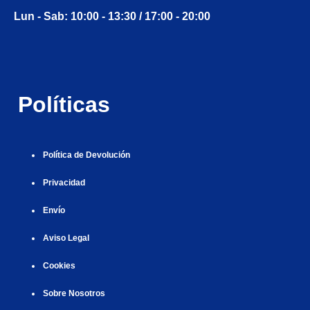
g
i
i
i
i
i
Lun - Sab: 10:00 - 13:30 / 17:00 - 20:00
i
r
ş
r
ş
r
r
i
|
i
|
i
i
ş
ş
ş
ş
|
|
|
Políticas
|
Política de Devolución
Privacidad
Envío
Aviso Legal
Cookies
Sobre Nosotros