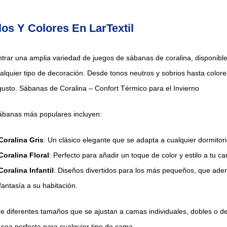
los Y Colores En LarTextil
trar una amplia variedad de juegos de sábanas de coralina, disponible
alquier tipo de decoración. Desde tonos neutros y sobrios hasta colore
usto. Sábanas de Coralina – Confort Térmico para el Invierno
ábanas más populares incluyen:
oralina Gris
: Un clásico elegante que se adapta a cualquier dormito
oralina Floral
: Perfecto para añadir un toque de color y estilo a tu c
ralina Infantil
: Diseños divertidos para los más pequeños, que ad
antasía a su habitación.
e diferentes tamaños que se ajustan a camas individuales, dobles o 
ea perfecta para cualquier tipo de cama.