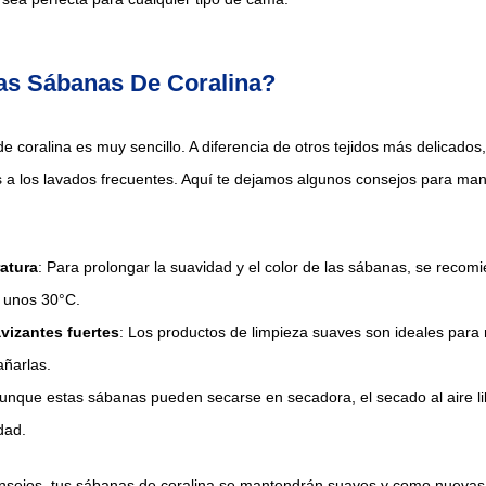
s Sábanas De Coralina?
e coralina es muy sencillo. A diferencia de otros tejidos más delicados
s a los lavados frecuentes. Aquí te dejamos algunos consejos para man
atura
: Para prolongar la suavidad y el color de las sábanas, se recom
 unos 30°C.
avizantes fuertes
: Los productos de limpieza suaves son ideales para
añarlas.
Aunque estas sábanas pueden secarse en secadora, el secado al aire lib
dad.
onsejos, tus sábanas de coralina se mantendrán suaves y como nueva