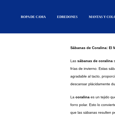
ROPA DE CAMA
EDREDONES
MANTAS Y COL
Sábanas de Co
Sábanas de Coralina: El 
Las
sábanas de coralina
s
frías de invierno. Estas s
agradable al tacto, propor
descansar plácidamente dur
La
coralina
es un tejido qu
forro polar. Esto lo convie
que las sábanas resulten 