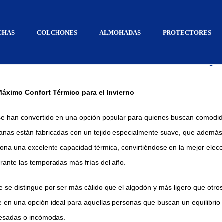
octubre 3, 2024
CHAS
COLCHONES
ALMOHADAS
PROTECTORES
ralina – Confort Térmico pa
Máximo Confort Térmico para el Invierno
e han convertido en una opción popular para quienes buscan comodid
ábanas están fabricadas con un tejido especialmente suave, que además
ciona una excelente capacidad térmica, convirtiéndose en la mejor ele
ante las temporadas más frías del año.
e se distingue por ser más cálido que el algodón y más ligero que otros
rte en una opción ideal para aquellas personas que buscan un equilibrio 
pesadas o incómodas.