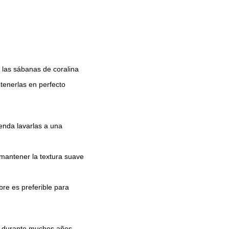
, las sábanas de coralina
tenerlas en perfecto
ienda lavarlas a una
 mantener la textura suave
re es preferible para
s durante muchos años.