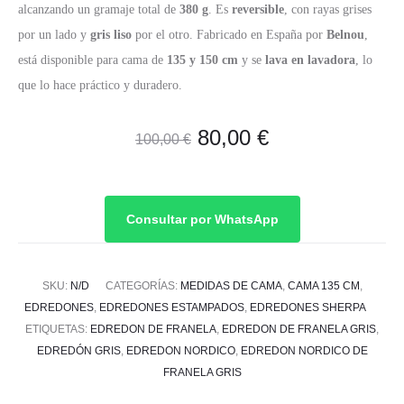
alcanzando un gramaje total de
380 g
. Es
reversible
, con rayas grises
por un lado y
gris liso
por el otro. Fabricado en España por
Belnou
,
está disponible para cama de
135 y 150 cm
y se
lava en lavadora
, lo
que lo hace práctico y duradero.
El
El
80,00
€
100,00
€
precio
precio
original
actual
Consultar por WhatsApp
era:
es:
SKU:
N/D
CATEGORÍAS:
MEDIDAS DE CAMA
,
CAMA 135 CM
,
100,00 €.
80,00 €.
EDREDONES
,
EDREDONES ESTAMPADOS
,
EDREDONES SHERPA
ETIQUETAS:
EDREDON DE FRANELA
,
EDREDON DE FRANELA GRIS
,
EDREDÓN GRIS
,
EDREDON NORDICO
,
EDREDON NORDICO DE
FRANELA GRIS