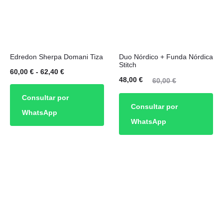
la
página
de
Este
Edredon Sherpa Domani Tiza
Duo Nórdico + Funda Nórdica
producto
producto
Stitch
Rango
60,00
€
-
62,40
€
tiene
El
El
48,00
€
60,00
€
de
múltiples
precio
precio
Consultar por
precios:
Consultar por
variantes.
actual
original
WhatsApp
desde
WhatsApp
Las
es:
era:
60,00 €
opciones
48,00 €.
60,00 €.
hasta
se
62,40 €
pueden
elegir
en
la