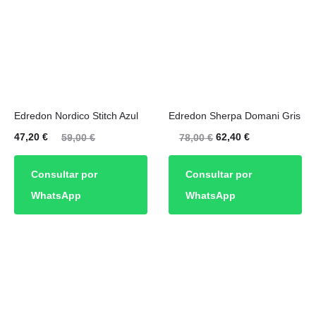
elegir
en
la
página
de
Este
producto
Edredon Nordico Stitch Azul
Edredon Sherpa Domani Gris
producto
El
El
El
El
47,20
€
62,40
€
59,00
€
78,00
€
tiene
cio
precio
precio
precio
múltiples
Consultar por
Consultar por
ual
original
original
actual
variantes.
WhatsApp
WhatsApp
es:
era:
era:
es:
Las
20 €.
59,00 €.
78,00 €.
62,40 €.
opciones
se
pueden
elegir
en