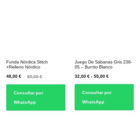
E
S
Este
Funda Nórdica Stitch
Juego De Sábanas Gris 238-
producto
+Relleno Nórdico
05 – Burrito Blanco
tiene
El
El
Rango
48,00
€
32,00
€
-
55,00
€
60,00
€
múltiples
cio
precio
de
Consultar por
Consultar por
variantes.
ual
original
precios:
WhatsApp
WhatsApp
Las
es:
era:
desde
opciones
00 €.
60,00 €.
32,00 €
se
hasta
pueden
55,00 €