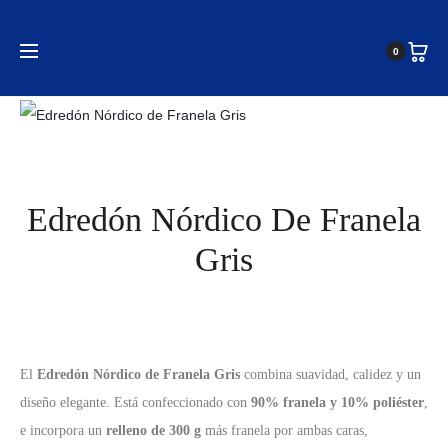
Inicio
Medidas de cama
Cama 135 cm
Edredón
0
Nórdico de Franela Gris
Edredón Nórdico De Franela
Gris
El
Edredón Nórdico de Franela Gris
combina suavidad, calidez y un
diseño elegante. Está confeccionado con
90% franela y 10% poliéster
,
e incorpora un
relleno de 300 g
más franela por ambas caras,