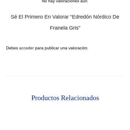
No hay valoraciones aún.
V
Sé El Primero En Valorar “Edredón Nórdico De
A
Franela Gris”
L
Debes
acceder
para publicar una valoración.
O
R
A
C
Productos Relacionados
I
O
N