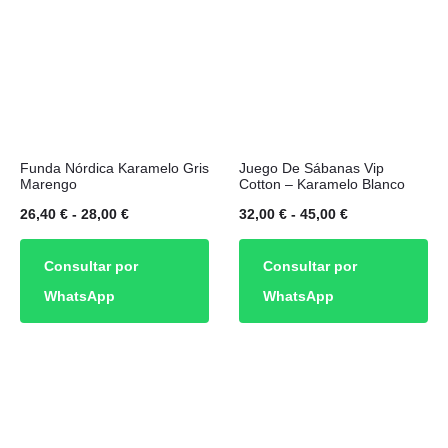
Este
Este
Funda Nórdica Karamelo Gris
Juego De Sábanas Vip
producto
producto
Marengo
Cotton – Karamelo Blanco
tiene
tiene
Rango
Rango
26,40
€
-
28,00
€
32,00
€
-
45,00
€
múltiples
múltiples
de
de
Consultar por
Consultar por
variantes.
variantes.
precios:
precios:
WhatsApp
WhatsApp
Las
Las
desde
desde
opciones
opciones
26,40 €
32,00 €
se
se
hasta
hasta
pueden
pueden
28,00 €
45,00 €
elegir
elegir