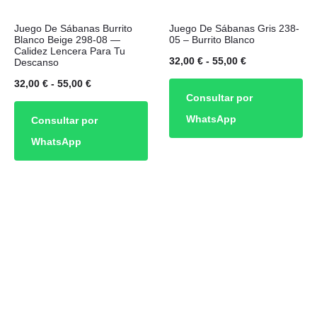
Este
Este
Juego De Sábanas Burrito
Juego De Sábanas Gris 238-
producto
producto
Blanco Beige 298-08 —
05 – Burrito Blanco
Calidez Lencera Para Tu
tiene
tiene
Rango
32,00
€
-
55,00
€
Descanso
múltiples
múltiples
de
Rango
32,00
€
-
55,00
€
Consultar por
variantes.
variantes.
precios:
de
WhatsApp
Consultar por
Las
Las
desde
precios:
WhatsApp
opciones
opciones
32,00 €
desde
se
se
hasta
32,00 €
pueden
pueden
55,00 €
hasta
elegir
elegir
55,00 €
en
en
la
la
página
página
de
de
producto
producto