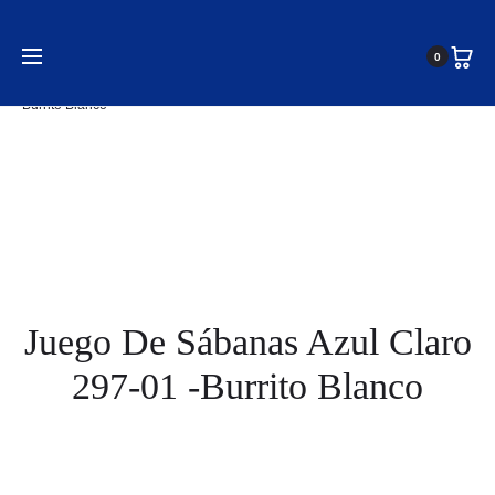
Inicio
Ropa de Cama
Sábanas - Juego Completo para
0
Todas las Estaciones
Juego de sábanas Azul Claro 297-01 -
Burrito Blanco
Juego De Sábanas Azul Claro
297-01 -Burrito Blanco