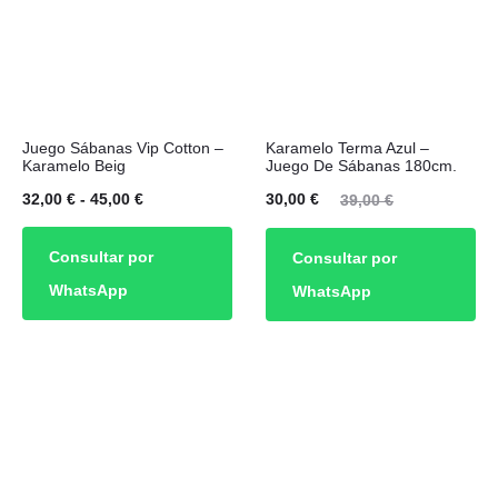
en
en
la
la
página
página
de
de
Este
producto
producto
Juego Sábanas Vip Cotton –
Karamelo Terma Azul –
producto
Karamelo Beig
Juego De Sábanas 180cm.
tiene
Rango
El
El
32,00
€
-
45,00
€
30,00
€
39,00
€
múltiples
de
precio
precio
Consultar por
Consultar por
variantes.
precios:
actual
original
WhatsApp
WhatsApp
Las
desde
es:
era:
opciones
32,00 €
30,00 €.
39,00 €.
se
hasta
pueden
45,00 €
elegir
en
la