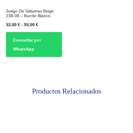
Este
Juego De Sábanas Beige
producto
238-08 – Burrito Blanco
tiene
Rango
32,00
€
-
55,00
€
múltiples
de
Consultar por
variantes.
precios:
WhatsApp
Las
desde
opciones
32,00 €
se
hasta
pueden
55,00 €
elegir
Productos Relacionados
en
la
página
de
producto