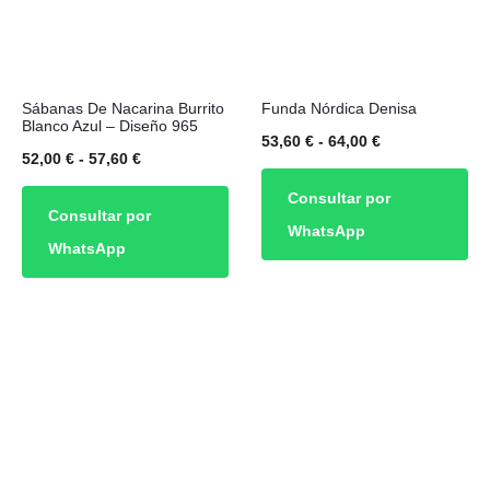
página
de
Este
Este
producto
Sábanas De Nacarina Burrito
Funda Nórdica Denisa
producto
producto
Blanco Azul – Diseño 965
Rango
53,60
€
-
64,00
€
tiene
tiene
Rango
52,00
€
-
57,60
€
de
múltiples
múltiples
de
Consultar por
precios:
Consultar por
variantes.
variantes.
precios:
WhatsApp
desde
WhatsApp
Las
Las
desde
53,60 €
opciones
opciones
52,00 €
hasta
se
se
hasta
64,00 €
pueden
pueden
57,60 €
elegir
elegir
en
en
la
la
página
página