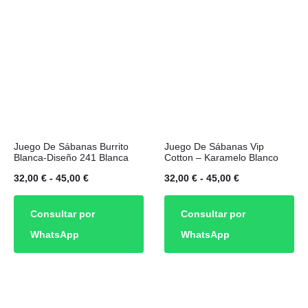
47,20 €
pueden
pueden
45,00 €
elegir
elegir
en
en
la
la
página
página
de
de
Este
Este
producto
producto
Juego De Sábanas Burrito
Juego De Sábanas Vip
producto
producto
Blanca-Diseño 241 Blanca
Cotton – Karamelo Blanco
tiene
tiene
Rango
Rango
32,00
€
-
45,00
€
32,00
€
-
45,00
€
múltiples
múltiples
de
de
Consultar por
Consultar por
variantes.
variantes.
precios:
precios:
WhatsApp
WhatsApp
Las
Las
desde
desde
opciones
opciones
32,00 €
32,00 €
se
se
hasta
hasta
pueden
pueden
45,00 €
45,00 €