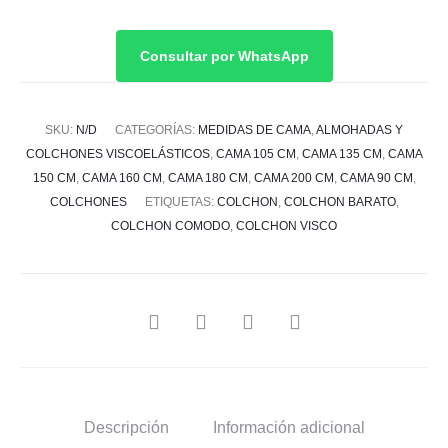
de
precios:
Consultar por WhatsApp
desde
SKU:
N/D
CATEGORÍAS:
MEDIDAS DE CAMA
,
ALMOHADAS Y
380,00 €
COLCHONES VISCOELÁSTICOS
,
CAMA 105 CM
,
CAMA 135 CM
,
CAMA
150 CM
,
CAMA 160 CM
,
CAMA 180 CM
,
CAMA 200 CM
,
CAMA 90 CM
,
hasta
COLCHONES
ETIQUETAS:
COLCHON
,
COLCHON BARATO
,
COLCHON COMODO
,
COLCHON VISCO
625,00 €
SHARE
Descripción
Información adicional