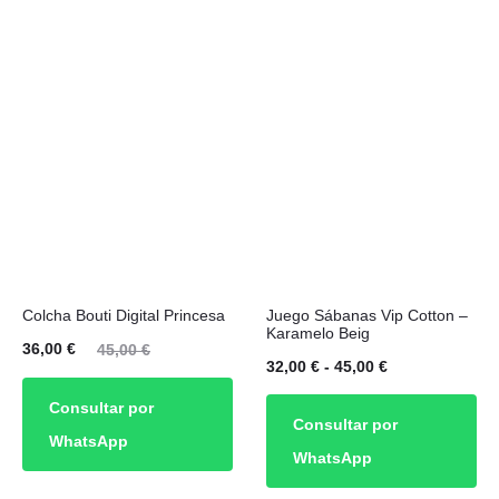
Este
Colcha Bouti Digital Princesa
Juego Sábanas Vip Cotton –
producto
Karamelo Beig
El
El
36,00
€
45,00
€
tiene
Rango
32,00
€
-
45,00
€
cio
precio
múltiples
de
Consultar por
ual
original
Consultar por
variantes.
precios:
WhatsApp
es:
era:
WhatsApp
Las
desde
00 €.
45,00 €.
opciones
32,00 €