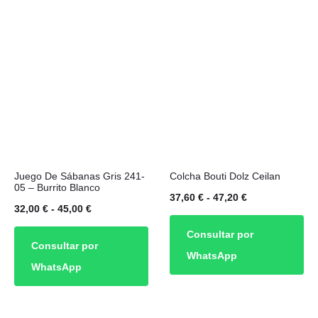
se
hasta
pueden
45,00 €
elegir
en
la
página
de
Este
Este
producto
Juego De Sábanas Gris 241-
Colcha Bouti Dolz Ceilan
producto
producto
05 – Burrito Blanco
Rango
37,60
€
-
47,20
€
tiene
tiene
Rango
32,00
€
-
45,00
€
de
múltiples
múltiples
de
Consultar por
precios:
Consultar por
variantes.
variantes.
precios:
WhatsApp
desde
WhatsApp
Las
Las
desde
37,60 €
opciones
opciones
32,00 €
hasta
se
se
hasta