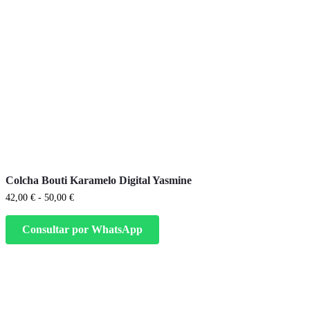
Este
producto
tiene
Colcha Bouti Karamelo Digital Yasmine
múltiples
variantes.
Rango
42,00
€
-
50,00
€
Las
de
precios:
opciones
Consultar por WhatsApp
desde
se
42,00 €
pueden
hasta
elegir
50,00 €
en
la
página
de