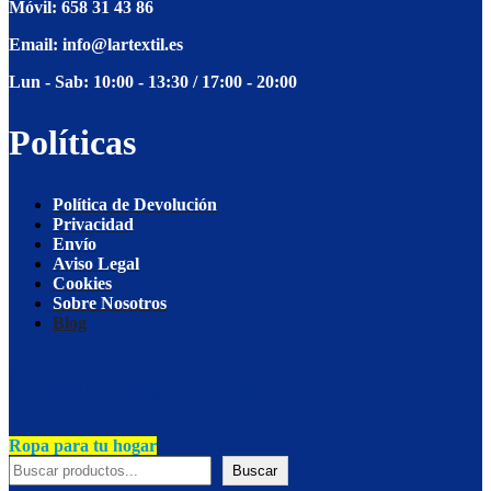
Móvil: 658 31 43 86
producto
Email: info@lartextil.es
Lun - Sab: 10:00 - 13:30 / 17:00 - 20:00
Políticas
Política de Devolución
Privacidad
Envío
Aviso Legal
Cookies
Sobre Nosotros
Blog
Ropa Hogar Logroño
Ropa para tu hogar
Buscar