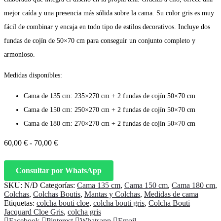
mejor caída y una presencia más sólida sobre la cama. Su color gris es muy
fácil de combinar y encaja en todo tipo de estilos decorativos. Incluye dos
fundas de cojín de 50×70 cm para conseguir un conjunto completo y
armonioso.
Medidas disponibles:
Cama de 135 cm: 235×270 cm + 2 fundas de cojín 50×70 cm
Cama de 150 cm: 250×270 cm + 2 fundas de cojín 50×70 cm
Cama de 180 cm: 270×270 cm + 2 fundas de cojín 50×70 cm
Rango
60,00
€
-
70,00
€
de
precios:
desde
Consultar por WhatsApp
60,00 €
SKU:
N/D
Categorías:
Cama 135 cm
,
Cama 150 cm
,
Cama 180 cm
,
hasta
Colchas
,
Colchas Boutis
,
Mantas y Colchas
,
Medidas de cama
70,00 €
Etiquetas:
colcha bouti cloe
,
colcha bouti gris
,
Colcha Bouti
Jacquard Cloe Gris
,
colcha gris
Share
Facebook
Pinterest
Whatsapp
Email