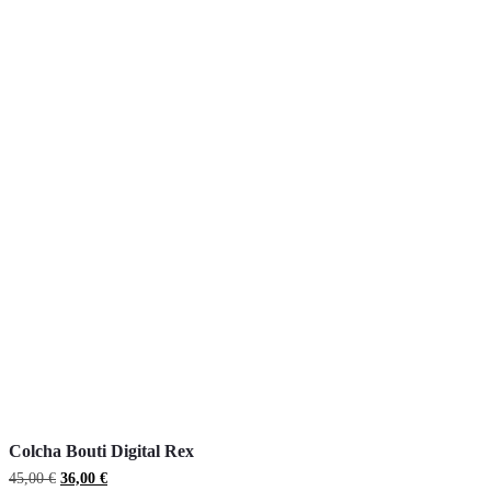
Colcha Bouti Digital Rex
El
El
45,00
€
36,00
€