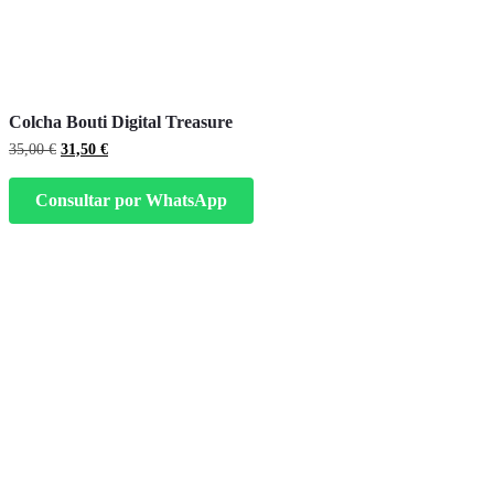
Colcha Bouti Digital Treasure
El
El
35,00
€
31,50
€
precio
precio
original
actual
Consultar por WhatsApp
era:
es:
35,00 €.
31,50 €.