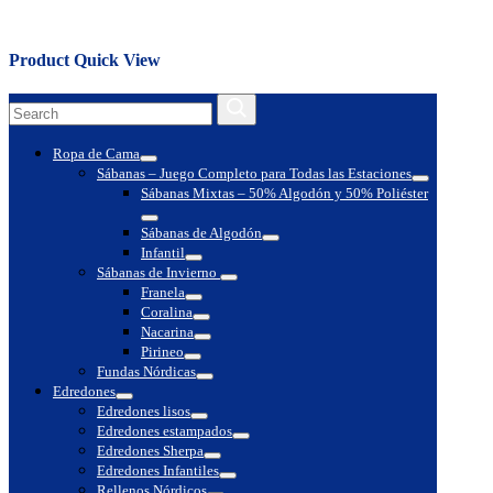
Close
Product Quick View
Search
Search
for:
Ropa de Cama
Toggle
Sábanas – Juego Completo para Todas las Estaciones
Toggle
Sábanas Mixtas – 50% Algodón y 50% Poliéster
Toggle
Sábanas de Algodón
Toggle
Infantil
Toggle
Sábanas de Invierno
Toggle
Franela
Toggle
Coralina
Toggle
Nacarina
Toggle
Pirineo
Toggle
Fundas Nórdicas
Toggle
Edredones
Toggle
Edredones lisos
Toggle
Edredones estampados
Toggle
Edredones Sherpa
Toggle
Edredones Infantiles
Toggle
Rellenos Nórdicos