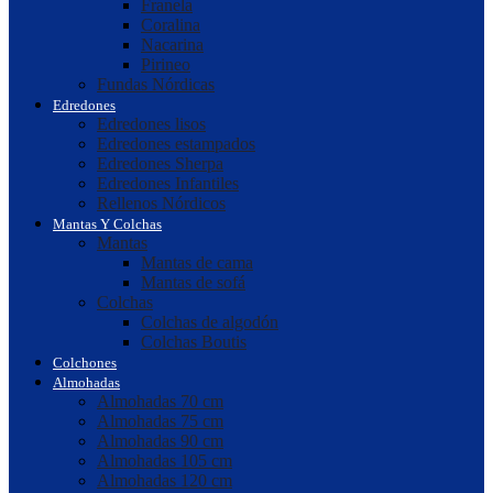
Franela
Coralina
Nacarina
Pirineo
Fundas Nórdicas
Edredones
Edredones lisos
Edredones estampados
Edredones Sherpa
Edredones Infantiles
Rellenos Nórdicos
Mantas Y Colchas
Mantas
Mantas de cama
Mantas de sofá
Colchas
Colchas de algodón
Colchas Boutis
Colchones
Almohadas
Almohadas 70 cm
Almohadas 75 cm
Almohadas 90 cm
Almohadas 105 cm
Almohadas 120 cm