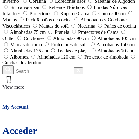
Invierno
Coralina
Edredones lisos
Sábanas de Algodón
Sin categorizar
Rellenos Nórdicos
Fundas Nórdicas
Infantiles
Protectores
Ropa de Cama
Cama 200 cm
Mantas
Pack 6 paños de cocina
Almohadas y Colchones
Viscoelásticos
Mantas de sofá
Nacarina
Paños de cocina
Almohadas 75 cm
Franela
Protectores de Cama
Outlet
Colchones
Almohadas 90 cm
Almohadas 105 cm
Mantas de cama
Protectores de sofá
Almohadas 150 cm
Almohadas 135 cm
Toallas de playa
Almohadas 70 cm
Albornoz
Almohadas 120 cm
Protector de almohada
Colchas de algodón
Search
Reset
View more
Close
My Account
Acceder