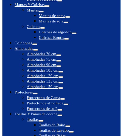
Toggle
Mantas Y Colchas
Toggle
Mantas
Toggle
Mantas de cama
Toggle
Mantas de sofá
Toggle
Colchas
Toggle
Colchas de algodón
Toggle
Colchas Boutis
Toggle
Colchones
Toggle
Almohadas
Toggle
Almohadas 70 cm
Toggle
Almohadas 75 cm
Toggle
Almohadas 90 cm
Toggle
Almohadas 105 cm
Toggle
Almohadas 120 cm
Toggle
Almohadas 135 cm
Toggle
Almohadas 150 cm
Toggle
Protectores
Toggle
Protectores de Cama
Toggle
Protector de almohada
Toggle
Protectores de sofá
Toggle
Toallas Y Paños de cocina
Toggle
Toallas
Toggle
Toallas de Baño
Toggle
Toallas de Lavabo
Toggle
Toallas de Bidet