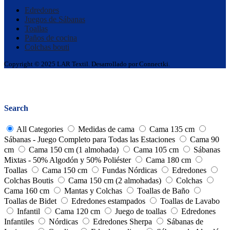
Edredones
Juegos de Sábanas
Toallas
Paños de cocina
Colchas bouti
Copyright © 2025 LAR Textil. Desarrollado por Connectki.
Go
to
Close
top
Search
All Categories
Medidas de cama
Cama 135 cm
Sábanas - Juego Completo para Todas las Estaciones
Cama 90
cm
Cama 150 cm (1 almohada)
Cama 105 cm
Sábanas
Mixtas - 50% Algodón y 50% Poliéster
Cama 180 cm
Toallas
Cama 150 cm
Fundas Nórdicas
Edredones
Colchas Boutis
Cama 150 cm (2 almohadas)
Colchas
Cama 160 cm
Mantas y Colchas
Toallas de Baño
Toallas de Bidet
Edredones estampados
Toallas de Lavabo
Infantil
Cama 120 cm
Juego de toallas
Edredones
Infantiles
Nórdicas
Edredones Sherpa
Sábanas de