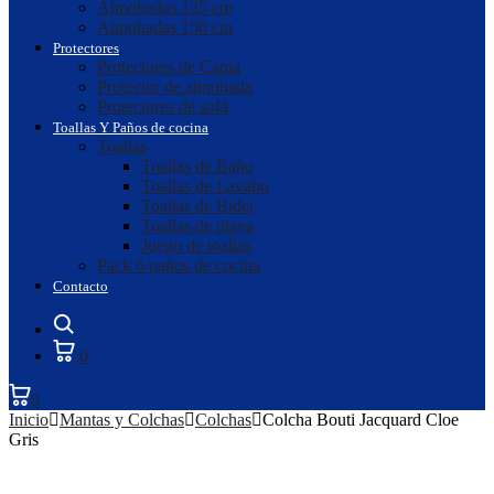
Almohadas 135 cm
Almohadas 150 cm
Protectores
Protectores de Cama
Protector de almohada
Protectores de sofá
Toallas Y Paños de cocina
Toallas
Toallas de Baño
Toallas de Lavabo
Toallas de Bidet
Toallas de playa
Juego de toallas
Pack 6 paños de cocina
Contacto
Search
0
0
Inicio
Mantas y Colchas
Colchas
Colcha Bouti Jacquard Cloe
Gris