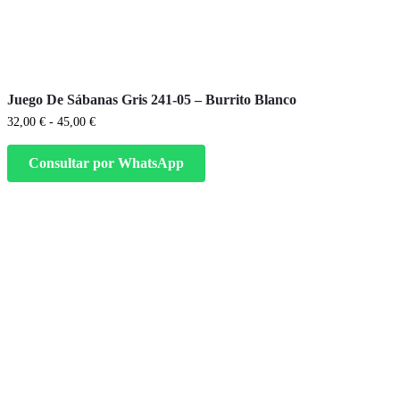
Este
producto
tiene
Juego De Sábanas Gris 241-05 – Burrito Blanco
múltiples
variantes.
Rango
32,00
€
-
45,00
€
Las
de
precios:
opciones
Consultar por WhatsApp
desde
se
32,00 €
pueden
hasta
elegir
45,00 €
en
la
página
de
producto