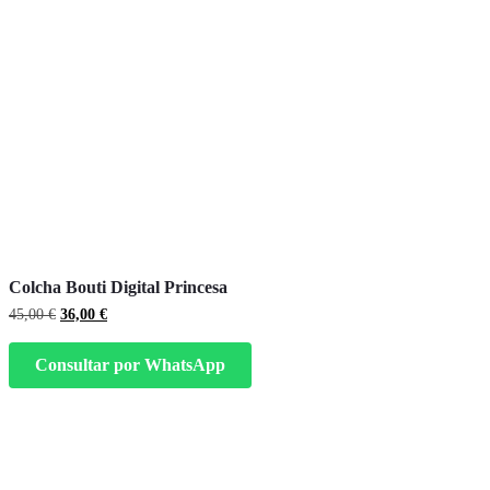
Colcha Bouti Digital Princesa
El
El
45,00
€
36,00
€
precio
precio
original
actual
Consultar por WhatsApp
era:
es:
45,00 €.
36,00 €.