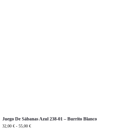
Este
producto
tiene
Juego De Sábanas Azul 238-01 – Burrito Blanco
múltiples
variantes.
Rango
32,00
€
-
55,00
€