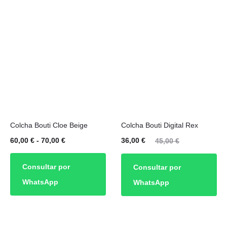
Este
Colcha Bouti Cloe Beige
Colcha Bouti Digital Rex
producto
Rango
El
El
60,00
€
-
70,00
€
36,00
€
45,00
€
tiene
de
precio
precio
múltiples
Consultar por
Consultar por
precios:
actual
original
variantes.
WhatsApp
WhatsApp
desde
es:
era:
Las
60,00 €
36,00 €.
45,00 €.
opciones
hasta
se