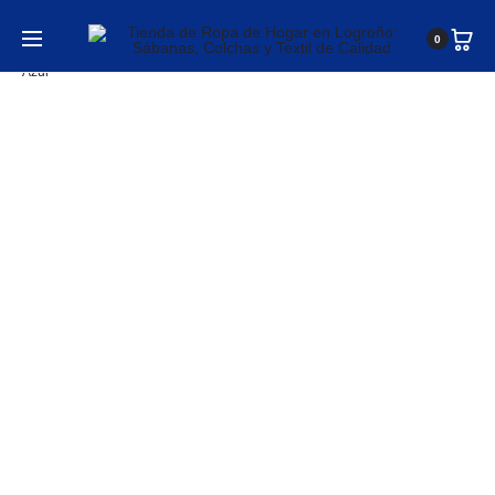
Inicio
Mantas y Colchas
Colchas
Colcha Bouti Stitch
0
Azul