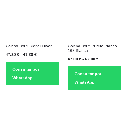
elegir
en
la
página
de
Este
Este
producto
Colcha Bouti Digital Luxon
Colcha Bouti Burrito Blanco
producto
producto
162 Blanca
Rango
47,20
€
-
49,20
€
tiene
tiene
Rango
47,00
€
-
62,00
€
de
múltiples
múltiples
de
Consultar por
precios:
Consultar por
variantes.
variantes.
precios:
WhatsApp
desde
WhatsApp
Las
Las
desde
47,20 €
opciones
opciones
47,00 €
hasta
se
se
hasta
49,20 €
pueden
pueden
62,00 €
elegir
elegir
en
en