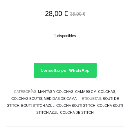
El
El
28,00
€
35,00
€
precio
precio
1 disponibles
actual
original
es:
era:
28,00 €.
35,00 €.
Consultar por WhatsApp
CATEGORÍAS:
MANTAS Y COLCHAS
,
CAMA 90 CM
,
COLCHAS
,
COLCHAS BOUTIS
,
MEDIDAS DE CAMA
ETIQUETAS:
BOUTI DE
STITCH
,
BOUTI STITCH AZUL
,
COLCHA BOUTI STITCH
,
COLCHA BOUTI
STITCH AZUL
,
COLCHA DE STITCH