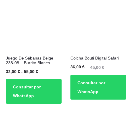
70,00 €
pueden
elegir
en
la
página
de
Este
Juego De Sábanas Beige
Colcha Bouti Digital Safari
producto
producto
238-08 – Burrito Blanco
El
El
36,00
€
45,00
€
tiene
Rango
32,00
€
-
55,00
€
precio
precio
múltiples
de
Consultar por
actual
original
Consultar por
variantes.
precios:
WhatsApp
es:
era:
WhatsApp
Las
desde
36,00 €.
45,00 €.
opciones
32,00 €
se
hasta
pueden
55,00 €