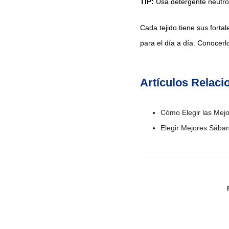
TIP:
Usa detergente neutro y
Cada tejido tiene sus fortal
para el día a día. Conocerl
Artículos Relac
Cómo Elegir las Mej
Elegir Mejores Sába
Navegació
De