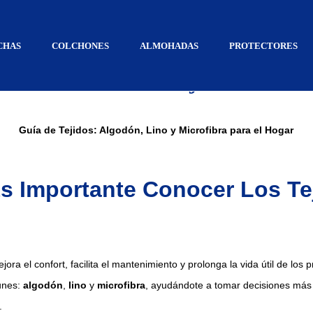
abril 12, 2025
CHAS
COLCHONES
ALMOHADAS
PROTECTORES
Guía de Tejidos
Guía de Tejidos: Algodón, Lino y Microfibra para el Hogar
s Importante Conocer Los Te
jora el confort, facilita el mantenimiento y prolonga la vida útil de los 
unes:
algodón
,
lino
y
microfibra
, ayudándote a tomar decisiones más
.