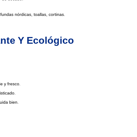
undas nórdicas, toallas, cortinas.
ante Y Ecológico
e y fresco.
isticado.
uida bien.