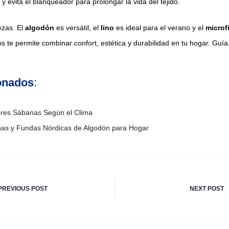
 evita el blanqueador para prolongar la vida del tejido.
ezas. El
algodón
es versátil, el
lino
es ideal para el verano y el
microf
os te permite combinar confort, estética y durabilidad en tu hogar. Guía
ionados
:
ores Sábanas Según el Clima
nas y Fundas Nórdicas de Algodón para Hogar
n
PREVIOUS POST
NEXT POST