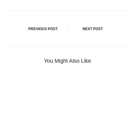
Navegación
PREVIOUS POST
NEXT POST
De
Entradas
You Might Also Like