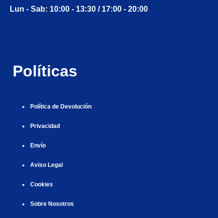
g
i
i
i
i
i
g
Lun - Sab: 10:00 - 13:30 / 17:00 - 20:00
i
r
ş
r
ş
r
|
r
i
|
i
|
i
i
ş
ş
ş
ş
|
|
|
Políticas
|
Política de Devolución
Privacidad
Envío
Aviso Legal
Cookies
Sobre Nosotros