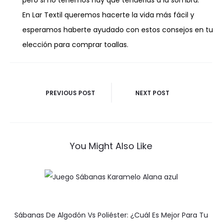
pero si no tenemos hay que tenderlas a la sombra.
En Lar Textil queremos hacerte la vida más fácil y
esperamos haberte ayudado con estos consejos en tu
elección para comprar toallas.
Navegación
PREVIOUS POST
NEXT POST
De
Entradas
You Might Also Like
Sábanas De Algodón Vs Poliéster: ¿Cuál Es Mejor Para Tu