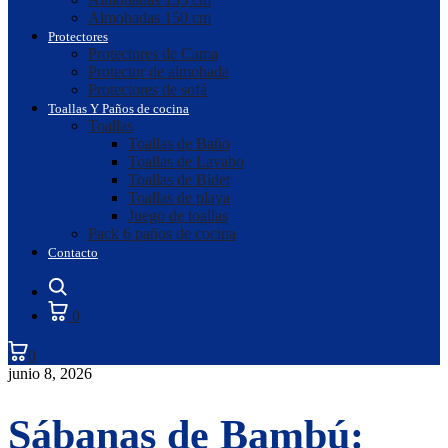
Almohadas 150 cm
Protectores
Protectores de Cama
Protector de almohada
Protectores de sofá
Toallas Y Paños de cocina
Toallas
Toallas de Baño
Toallas de Lavabo
Toallas de Bidet
Toallas de playa
Juego de toallas
Pack 6 paños de cocina
Contacto
Search
0
0
junio 8, 2026
Sábanas de Bambú: