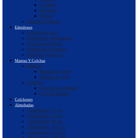
Coralina
Nacarina
Pirineo
Fundas Nórdicas
Edredones
Edredones lisos
Edredones estampados
Edredones Sherpa
Edredones Infantiles
Rellenos Nórdicos
Mantas Y Colchas
Mantas
Mantas de cama
Mantas de sofá
Colchas
Colchas de algodón
Colchas Boutis
Colchones
Almohadas
Almohadas 70 cm
Almohadas 75 cm
Almohadas 90 cm
Almohadas 105 cm
Almohadas 120 cm
Almohadas 135 cm