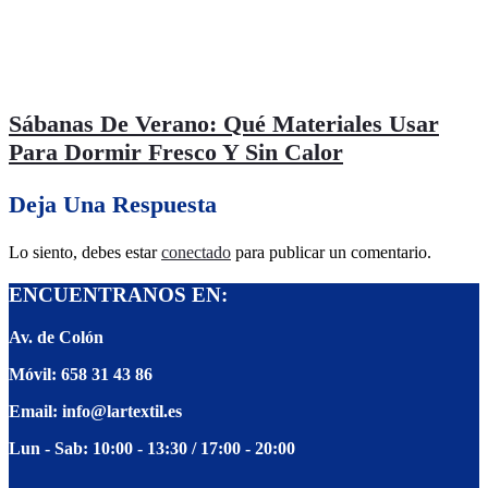
Sábanas De Verano: Qué Materiales Usar
Para Dormir Fresco Y Sin Calor
Deja Una Respuesta
Lo siento, debes estar
conectado
para publicar un comentario.
şans
vidobet
vidobet
vidobet
vidobet
casinolevant
casinolevant
casinolevant
vidobet
şans
casinolevant
casino
şans
casino
casino
casino
boostaro
casinolevant
şans
casinolevant
şanscasino
vidobet
vidobet
levant
galyabet
gorabet
gorabet
gorabet
vidobet
galyabet
gorabet
gorabet
nigeria
sports
ENCUENTRANOS EN:
casino
|
|
güncel
giriş
|
|
|
giriş
casino
giriş
şans
casino
levant
şans
şans
|
giriş
casino
giriş
|
|
giriş
casino
|
|
|
|
giriş
|
|
|
betting
betting
|
giriş
|
|
|
|
|
giriş
|
|
|
|
giriş
|
|
|
|
|
Av. de Colón
|
|
|
Móvil: 658 31 43 86
Email: info@lartextil.es
Lun - Sab: 10:00 - 13:30 / 17:00 - 20:00