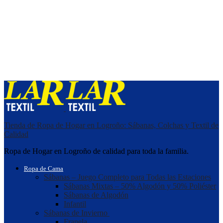
Tienda de Ropa de Hogar en Logroño: Sábanas, Colchas y Textil de
Calidad
Ropa de Hogar en Logroño de calidad para toda la familia.
Ropa de Cama
Sábanas – Juego Completo para Todas las Estaciones
Sábanas Mixtas – 50% Algodón y 50% Poliéster
Sábanas de Algodón
Infantil
Sábanas de Invierno
Franela