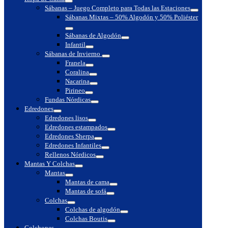
Toggle
Sábanas – Juego Completo para Todas las Estaciones
Toggle
Sábanas Mixtas – 50% Algodón y 50% Poliéster
Toggle
Sábanas de Algodón
Toggle
Infantil
Toggle
Sábanas de Invierno
Toggle
Franela
Toggle
Coralina
Toggle
Nacarina
Toggle
Pirineo
Toggle
Fundas Nórdicas
Toggle
Edredones
Toggle
Edredones lisos
Toggle
Edredones estampados
Toggle
Edredones Sherpa
Toggle
Edredones Infantiles
Toggle
Rellenos Nórdicos
Toggle
Mantas Y Colchas
Toggle
Mantas
Toggle
Mantas de cama
Toggle
Mantas de sofá
Toggle
Colchas
Toggle
Colchas de algodón
Toggle
Colchas Boutis
Toggle
Colchones