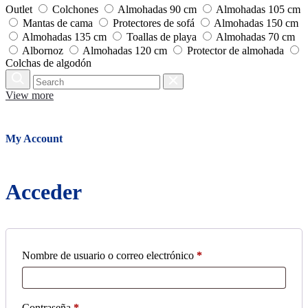
Outlet
Colchones
Almohadas 90 cm
Almohadas 105 cm
Mantas de cama
Protectores de sofá
Almohadas 150 cm
Almohadas 135 cm
Toallas de playa
Almohadas 70 cm
Albornoz
Almohadas 120 cm
Protector de almohada
Colchas de algodón
Search
Reset
View more
Close
My Account
Acceder
Obligatorio
Nombre de usuario o correo electrónico
*
Obligatorio
Contraseña
*