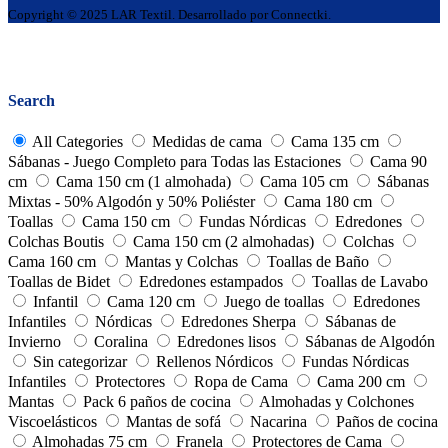
Copyright © 2025 LAR Textil. Desarrollado por Connectki.
Go
to
Close
top
Search
All Categories
Medidas de cama
Cama 135 cm
Sábanas - Juego Completo para Todas las Estaciones
Cama 90
cm
Cama 150 cm (1 almohada)
Cama 105 cm
Sábanas
Mixtas - 50% Algodón y 50% Poliéster
Cama 180 cm
Toallas
Cama 150 cm
Fundas Nórdicas
Edredones
Colchas Boutis
Cama 150 cm (2 almohadas)
Colchas
Cama 160 cm
Mantas y Colchas
Toallas de Baño
Toallas de Bidet
Edredones estampados
Toallas de Lavabo
Infantil
Cama 120 cm
Juego de toallas
Edredones
Infantiles
Nórdicas
Edredones Sherpa
Sábanas de
Invierno
Coralina
Edredones lisos
Sábanas de Algodón
Sin categorizar
Rellenos Nórdicos
Fundas Nórdicas
Infantiles
Protectores
Ropa de Cama
Cama 200 cm
Mantas
Pack 6 paños de cocina
Almohadas y Colchones
Viscoelásticos
Mantas de sofá
Nacarina
Paños de cocina
Almohadas 75 cm
Franela
Protectores de Cama