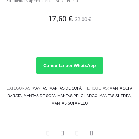
Sus medidas aproximadas: 130 x 160 cm
El
El
17,60
€
22,00
€
precio
precio
actual
original
es:
era:
Consultar por WhatsApp
17,60 €.
22,00 €.
CATEGORÍAS:
MANTAS
,
MANTAS DE SOFÁ
ETIQUETAS:
MANTA SOFA
BARATA
,
MANTAS DE SOFA
,
MANTAS PELO LARGO
,
MANTAS SHERPA
,
MANTAS SOFA PELO
SHARE