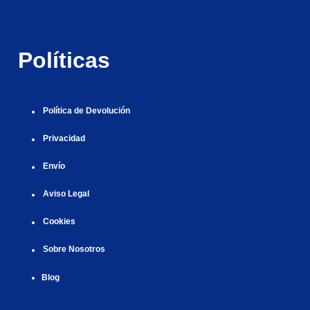
r
i
|
i
|
i
i
ş
ş
ş
ş
|
|
|
Políticas
|
Política de Devolución
Privacidad
Envío
Aviso Legal
Cookies
Sobre Nosotros
Blog