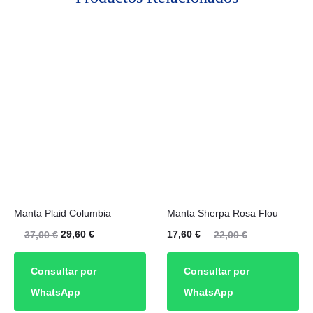
Este
Manta Plaid Columbia
Manta Sherpa Rosa Flou
producto
El
El
El
El
29,60
€
17,60
€
37,00
€
22,00
€
tiene
precio
precio
precio
precio
múltiples
Consultar por
Consultar por
original
actual
actual
original
variantes.
WhatsApp
WhatsApp
era:
es:
es:
era:
Las