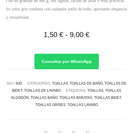
Con un gramaje de 400 g, son ligeras, fáciles de lavar y muy prácticas.
Su color gris combina con cualquier estilo de baño, aportando elegancia
y versatilidad.
Rango
1,50
€
-
9,00
€
de
precios:
Consultar por WhatsApp
desde
SKU:
N/D
CATEGORÍAS:
TOALLAS
,
TOALLAS DE BAÑO
,
TOALLAS DE
1,50 €
BIDET
,
TOALLAS DE LAVABO
ETIQUETAS:
TOALLAS
,
TOALLAS
ALGODÓN
,
TOALLAS BAÑO
,
TOALLAS BARATAS
,
TOALLAS BIDET
,
hasta
TOALLAS GRISES
,
TOALLAS LAVABO
9,00 €
SHARE