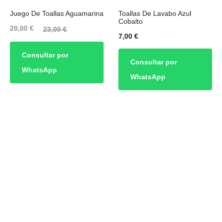
Juego De Toallas Aguamarina
Toallas De Lavabo Azul
Cobalto
El
El
20,00
€
23,00
€
7,00
€
cio
precio
Consultar por
ual
original
Consultar por
WhatsApp
es:
era:
WhatsApp
00 €.
23,00 €.
Avis
arm
e