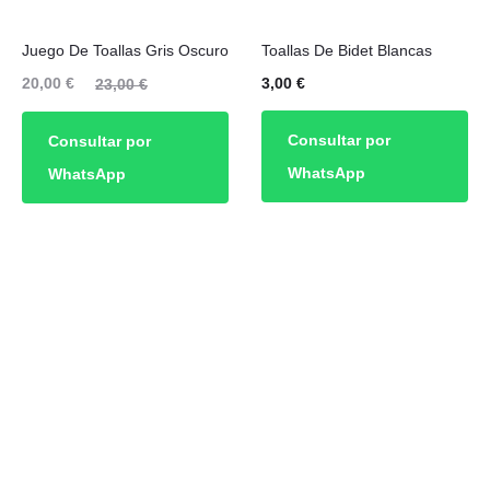
de
Juego De Toallas Gris Oscuro
Toallas De Bidet Blancas
producto
El
El
20,00
€
3,00
€
23,00
€
cio
precio
Consultar por
Consultar por
ual
original
WhatsApp
WhatsApp
es:
era:
00 €.
23,00 €.
Avis
arm
e