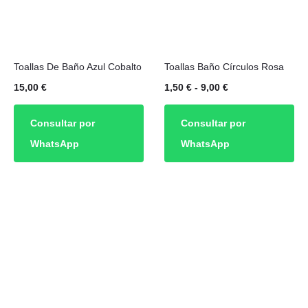
Este
Toallas De Baño Azul Cobalto
Toallas Baño Círculos Rosa
producto
Rango
15,00
€
1,50
€
-
9,00
€
tiene
de
múltiples
Consultar por
Consultar por
precios:
variantes.
WhatsApp
WhatsApp
desde
Las
1,50 €
opciones
hasta
se
9,00 €
pueden
elegir
en
la
página