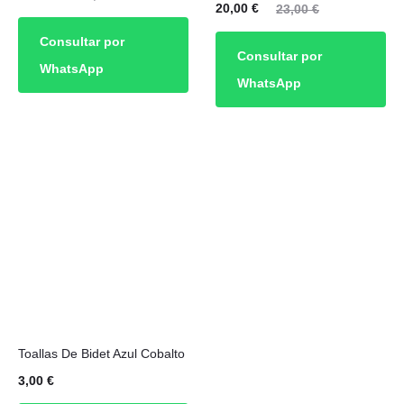
El
El
20,00
€
23,00
€
cio
precio
precio
precio
Consultar por
ual
original
Consultar por
actual
original
WhatsApp
es:
era:
WhatsApp
es:
era:
00 €.
23,00 €.
Avis
20,00 €.
23,00 €.
arm
e
Toallas De Bidet Azul Cobalto
3,00
€