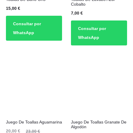
Cobalto
15,00
€
7,00
€
Consultar por
Consultar por
WhatsApp
WhatsApp
Juego De Toallas Aguamarina
Juego De Toallas Granate De
Algodón
El
El
20,00
€
23,00
€