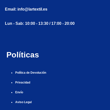
e
ş
t
t
t
ş
t
i
t
t
i
t
ş
o
ş
Email: info@lartextil.es
l
|
|
|
|
|
g
r
|
g
r
g
|
|
|
g
i
i
i
i
i
Lun - Sab: 10:00 - 13:30 / 17:00 - 20:00
i
r
ş
r
ş
r
r
i
|
i
|
i
i
ş
ş
ş
ş
|
|
|
Políticas
|
Política de Devolución
Privacidad
Envío
Aviso Legal