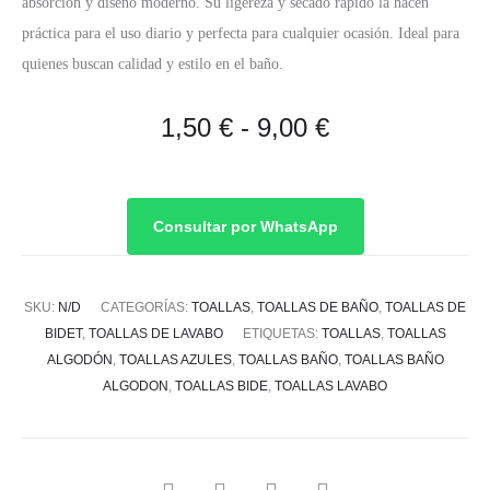
absorción y diseño moderno. Su ligereza y secado rápido la hacen
práctica para el uso diario y perfecta para cualquier ocasión. Ideal para
quienes buscan calidad y estilo en el baño.
Rango
1,50
€
-
9,00
€
de
precios:
Consultar por WhatsApp
desde
SKU:
N/D
CATEGORÍAS:
TOALLAS
,
TOALLAS DE BAÑO
,
TOALLAS DE
1,50 €
BIDET
,
TOALLAS DE LAVABO
ETIQUETAS:
TOALLAS
,
TOALLAS
ALGODÓN
,
TOALLAS AZULES
,
TOALLAS BAÑO
,
TOALLAS BAÑO
hasta
ALGODON
,
TOALLAS BIDE
,
TOALLAS LAVABO
9,00 €
SHARE