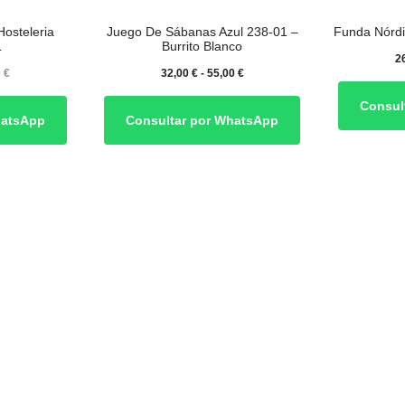
Este
osteleria
Juego De Sábanas Azul 238-01 –
Funda Nórdi
producto
L
Burrito Blanco
2
tiene
Rango
Rango
0
€
32,00
€
-
55,00
€
múltiples
de
de
Consul
hatsApp
Consultar por WhatsApp
variantes.
precios:
precios:
Las
desde
desde
opciones
22,00 €
32,00 €
se
hasta
hasta
pueden
32,00 €
55,00 €
elegir
en
la
página
de
producto