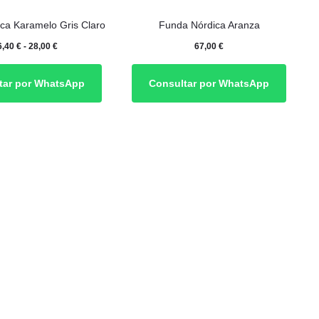
Este
ca Karamelo Gris Claro
Funda Nórdica Aranza
producto
Rango
6,40
€
-
28,00
€
67,00
€
tiene
de
múltiples
tar por WhatsApp
Consultar por WhatsApp
precios:
variantes.
desde
Las
26,40 €
opciones
hasta
se
28,00 €
pueden
elegir
en
la
página
de
producto