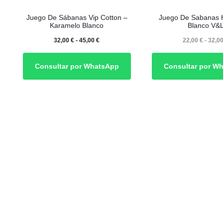
Este
Este
Juego De Sábanas Vip Cotton –
Juego De Sabanas H
producto
producto
Karamelo Blanco
Blanco V&
tiene
tiene
Rango
32,00
€
-
45,00
€
22,00
€
-
32,0
múltiples
múltiples
de
Consultar por WhatsApp
Consultar por W
variantes.
variantes.
precios:
Las
Las
desde
opciones
opciones
32,00 €
se
se
hasta
pueden
pueden
45,00 €
elegir
elegir
en
en
la
la
página
página
de
de
producto
producto