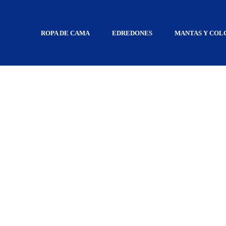
Inicio
Ropa de Cama
Sábanas - Juego Completo para Todas las Es
ROPA DE CAMA
EDREDONES
MANTAS Y COL