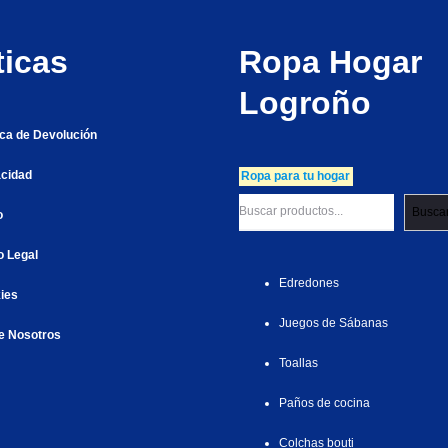
ticas
Ropa Hogar
Logroño
tica de Devolución
acidad
Ropa para tu hogar
Busca
o
o Legal
Edredones
ies
Juegos de Sábanas
e Nosotros
Toallas
Paños de cocina
Colchas bouti