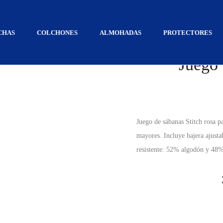
taciones
Juego Sábanas Stitch Rosa
CHAS
COLCHONES
ALMOHADAS
PROTECTORES
Juego 
Juego de sábanas Stitch rosa p
mayores. Incluye bajera ajust
resistente: 52% algodón y 48% 