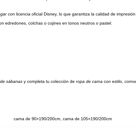
ogar
con licencia oficial Disney, lo que garantiza la calidad de impresió
con edredones, colchas o cojines en tonos neutros o pastel.
 de sábanas
y completa tu colección de
ropa de cama
con estilo, comod
cama de 90×190/200cm, cama de 105×190/200cm