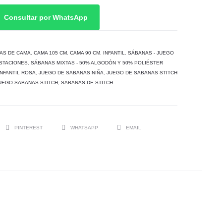
precios:
Consultar por WhatsApp
desde
AS DE CAMA
,
CAMA 105 CM
,
CAMA 90 CM
,
INFANTIL
,
SÁBANAS - JUEGO
38,00 €
STACIONES
,
SÁBANAS MIXTAS - 50% ALGODÓN Y 50% POLIÉSTER
NFANTIL ROSA
,
JUEGO DE SABANAS NIÑA
,
JUEGO DE SABANAS STITCH
hasta
UEGO SABANAS STITCH
,
SABANAS DE STITCH
39,00 €
PINTEREST
WHATSAPP
EMAIL