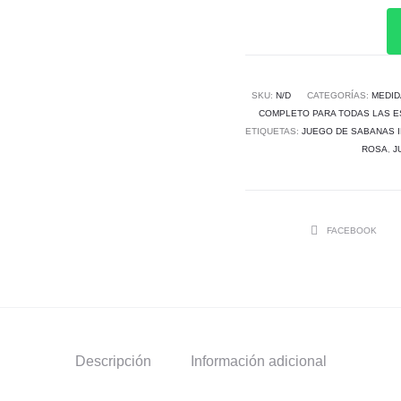
SKU:
N/D
CATEGORÍAS:
MEDID
COMPLETO PARA TODAS LAS E
ETIQUETAS:
JUEGO DE SABANAS I
ROSA
,
J
SHARE
FACEBOOK
Descripción
Información adicional