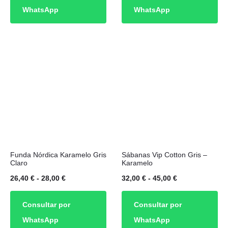
WhatsApp
WhatsApp
Las
Las
desde
desde
opciones
opciones
26,40 €
22,00 €
se
se
hasta
hasta
pueden
pueden
28,00 €
32,00 €
elegir
elegir
en
en
la
la
página
página
de
de
Este
Este
producto
producto
Funda Nórdica Karamelo Gris
Sábanas Vip Cotton Gris –
producto
producto
Claro
Karamelo
tiene
tiene
Rango
Rango
26,40
€
-
28,00
€
32,00
€
-
45,00
€
múltiples
múltiples
de
de
Consultar por
Consultar por
variantes.
variantes.
precios:
precios:
WhatsApp
WhatsApp
Las
Las
desde
desde