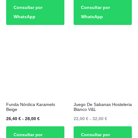
de
de
Consultar por
Consultar por
variantes.
variantes.
precios:
precios:
WhatsApp
WhatsApp
Las
Las
desde
desde
opciones
opciones
26,40 €
52,00 €
se
se
hasta
hasta
pueden
pueden
28,00 €
57,60 €
elegir
elegir
en
en
la
la
página
página
de
de
Este
Este
producto
producto
Funda Nórdica Karamelo
Juego De Sabanas Hosteleria
producto
producto
Beige
Blanco V&L
tiene
tiene
Rango
Rango
26,40
€
-
28,00
€
22,00
€
-
32,00
€
múltiples
múltiples
de
de
Consultar por
Consultar por
variantes.
variantes.
precios:
precios: