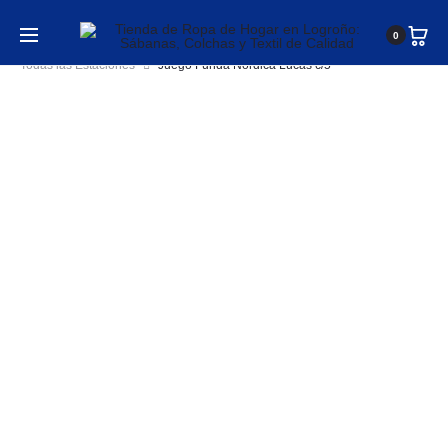
Inicio
Ropa de Cama
Sábanas - Juego Completo para
0
Todas las Estaciones
Juego Funda Nórdica Lucas c/5