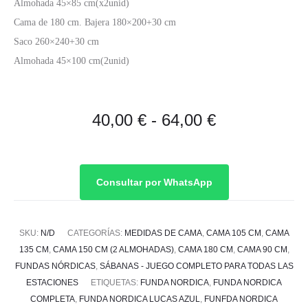
Almohada 45×85 cm(x2unid)
Cama de 180 cm. Bajera 180×200+30 cm
Saco 260×240+30 cm
Almohada 45×100 cm(2unid)
Rango
40,00
€
-
64,00
€
de
precios:
Consultar por WhatsApp
desde
SKU:
N/D
CATEGORÍAS:
MEDIDAS DE CAMA
,
CAMA 105 CM
,
CAMA
40,00 €
135 CM
,
CAMA 150 CM (2 ALMOHADAS)
,
CAMA 180 CM
,
CAMA 90 CM
,
FUNDAS NÓRDICAS
,
SÁBANAS - JUEGO COMPLETO PARA TODAS LAS
hasta
ESTACIONES
ETIQUETAS:
FUNDA NORDICA
,
FUNDA NORDICA
COMPLETA
,
FUNDA NORDICA LUCAS AZUL
,
FUNFDA NORDICA