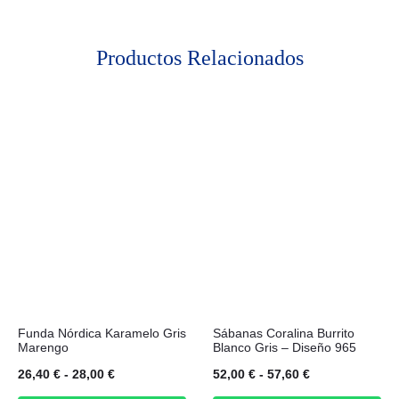
Productos Relacionados
Este
Este
Funda Nórdica Karamelo Gris
Sábanas Coralina Burrito
producto
producto
Marengo
Blanco Gris – Diseño 965
tiene
tiene
Rango
Rango
26,40
€
-
28,00
€
52,00
€
-
57,60
€
múltiples
múltiples