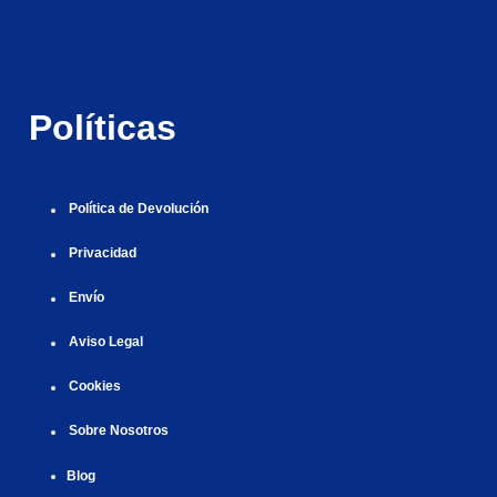
i
r
ş
r
ş
r
r
i
|
i
|
i
i
ş
ş
ş
ş
|
|
|
Políticas
|
Política de Devolución
Privacidad
Envío
Aviso Legal
Cookies
Sobre Nosotros
Blog