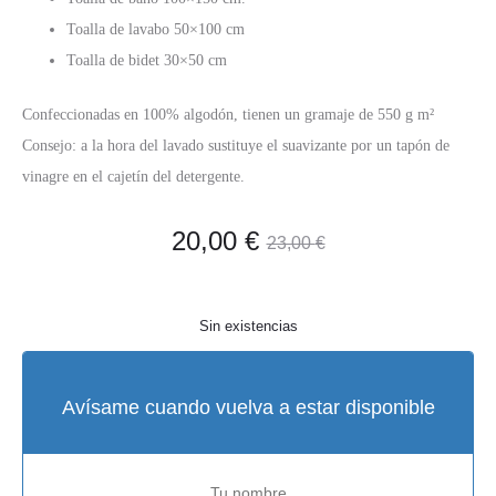
Toalla de lavabo 50×100 cm
Toalla de bidet 30×50 cm
Confeccionadas en 100% algodón, tienen un gramaje de 550 g m²
Consejo: a la hora del lavado sustituye el suavizante por un tapón de
vinagre en el cajetín del detergente.
El
El
20,00
€
23,00
€
precio
precio
Sin existencias
actual
original
es:
era:
Avísame cuando vuelva a estar disponible
20,00 €.
23,00 €.