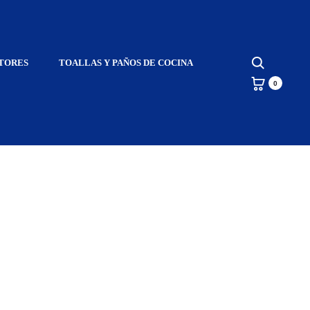
Inicio
Productos etiquetados “sherpa domani gris”
Search
TORES
TOALLAS Y PAÑOS DE COCINA
0