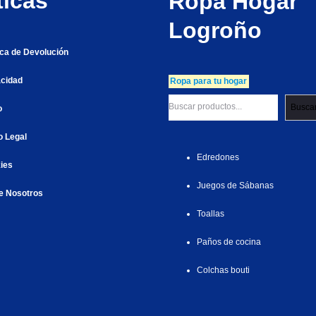
ticas
Ropa Hogar
Logroño
tica de Devolución
acidad
Ropa para tu hogar
Busca
o
o Legal
Edredones
ies
Juegos de Sábanas
e Nosotros
Toallas
Paños de cocina
Colchas bouti